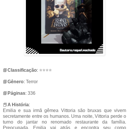
⠀⠀⠀⠀⠀⠀⠀
📘
Classificação
: ⭐⭐⭐⭐
⠀⠀⠀⠀⠀⠀⠀⠀⠀
📘
Gênero
: Terror
⠀⠀⠀⠀⠀⠀⠀⠀⠀
📘
Páginas
: 336
⠀⠀⠀⠀⠀⠀⠀⠀⠀⠀⠀⠀⠀⠀⠀⠀⠀
📕
A História
:
Emilia e sua irmã gêmea Vittoria são bruxas que vivem
secretamente entre os humanos. Uma noite, Vittoria perde o
turno do jantar no renomado restaurante da família.
Preocupada, Emilia vai atrás e encontra seu corpo